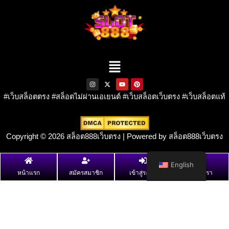
Menu
I
X
Y
P
n
-
o
i
s
t
u
n
#เว็บสล็อตตรง #สล็อตไม่ผ่านเอเยนต์ #เว็บสล็อตเว็บตรง #เว็บสล็อตแท้
t
w
t
t
a
i
u
e
g
t
b
r
r
t
e
e
a
e
s
m
r
t
Copyright © 2026 สล็อต888เว็บตรง | Powered by สล็อต888เว็บตรง
English
หน้าแรก
สมัครสมาชิก
เข้าสู่ระบบ
ติดต่อเรา